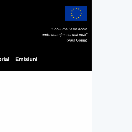
"Locul meu este acolo
unde deranjez cel mai mult"
(Paul Goma)
rial
Emisiuni