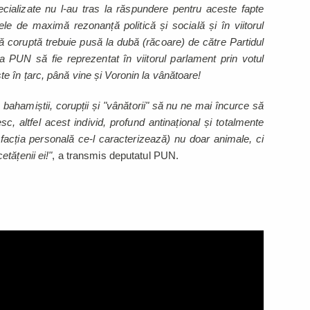
ecializate nu l-au tras la răspundere pentru aceste fapte
le de maximă rezonanță politică și socială și în viitorul
ă coruptă trebuie pusă la dubă (răcoare) de către Partidul
a PUN să fie reprezentat în viitorul parlament prin votul
 în țarc, până vine și Voronin la vânătoare!
i, bahamiștii, corupții și "vânătorii" să nu ne mai încurce să
, altfel acest individ, profund antinațional și totalmente
facția personală ce-l caracterizează) nu doar animale, ci
tățenii ei!"
, a transmis deputatul PUN.