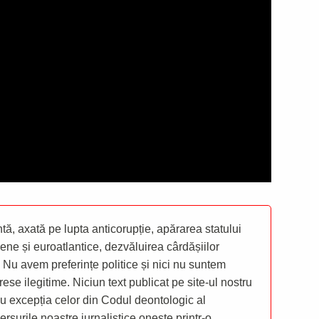
ă, axată pe lupta anticorupție, apărarea statului
ene și euroatlantice, dezvăluirea cârdășiilor
 Nu avem preferințe politice și nici nu suntem
rese ilegitime. Niciun text publicat pe site-ul nostru
 cu excepția celor din Codul deontologic al
mersurile noastre jurnalistice oneste printr-o