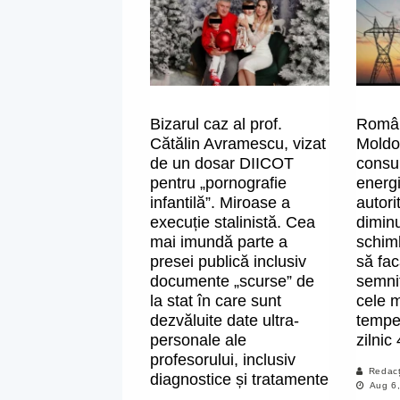
Bizarul caz al prof.
Român
Cătălin Avramescu, vizat
Moldo
de un dosar DIICOT
consu
pentru „pornografie
energi
infantilă”. Miroase a
autorit
execuție stalinistă. Cea
diminu
mai imundă parte a
schimb
presei publică inclusiv
să fa
documente „scurse” de
semnif
la stat în care sunt
cele m
dezvăluite date ultra-
temper
personale ale
zilnic
profesorului, inclusiv
Redacț
diagnostice și tratamente
Aug 6