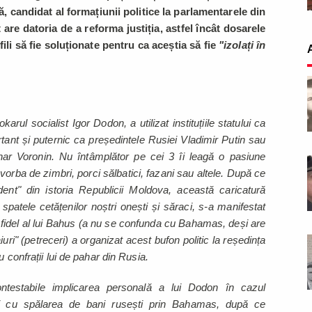
ă, candidat al formațiunii politice la parlamentarele din
t are datoria de a reforma justiția, astfel încât dosarele
ili să fie soluționate pentru ca aceștia să fie
"izolați în
rul socialist Igor Dodon, a utilizat instituțiile statului ca
tant și puternic ca președintele Rusiei Vladimir Putin sau
ționar Voronin. Nu întâmplător pe cei 3 îi leagă o pasiune
orba de zimbri, porci sălbatici, fazani sau altele. După ce
ent" din istoria Republicii Moldova, această caricatură
spatele cetățenilor noștri onești și săraci, s-a manifestat
 fidel al lui Bahus (a nu se confunda cu Bahamas, deși are
uri" (petreceri) a organizat acest bufon politic la reședința
u confrații lui de pahar din Rusia.
estabile implicarea personală a lui Dodon în cazul
și cu spălarea de bani rusești prin Bahamas, după ce