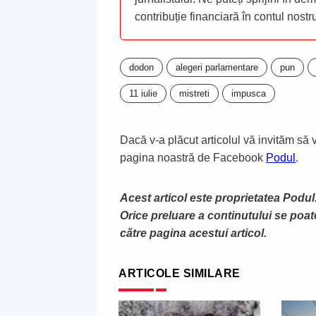
contribuție financiară în contul nost
dodon
alegeri parlamentare
pun
11 iulie
mistreti
impusca
Dacă v-a plăcut articolul vă invităm să vă
pagina noastră de Facebook
Podul
.
Acest articol este proprietatea Podul.
Orice preluare a continutului se poa
către pagina acestui articol.
ARTICOLE SIMILARE