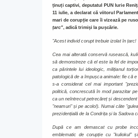
ținuți captivi, deputatul PUN Iurie Reniț
11 iulie, a declarat că viitorul Parlamen
mari de corupție care îi vizează pe rusof
țarc"
, adică trimiși la pușcărie.
"Acest individ corupt trebuie izolat în țarc!
Cea mai alterată conservă rusească, kulioka
să demonstreze că el este la fel de impor
ca părintele lui ideologic, milițianul tor
patologică de a împușca animale: fie că e v
s-a considerat cel mai important "prezid
politică, concrescută în mod parazitar pe 
ca un neîntrecut petrecăreț și descendent
"neamuri" și pe acolo!). Numai câte "guleai
prezidențială de la Condrița și la Sadova c
După ce am demascat cu probe incont
emblematic de corupție cu "kuliokul" 