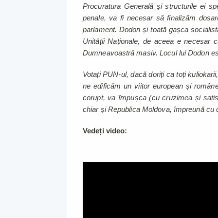
Procuratura Generală și structurile ei sp
penale, va fi necesar să finalizăm dosare
parlament. Dodon și toată gașca socialist
Unității Naționale, de aceea e necesar c
Dumneavoastră masiv. Locul lui Dodon este
Votați PUN-ul, dacă doriți ca toți kuliokari
ne edificăm un viitor european și românesc
corupt, va împușca (cu cruzimea și satis
chiar și Republica Moldova, împreună cu ce
Vedeți video: