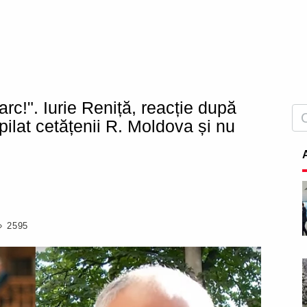
arc!". Iurie Reniță, reacție după
ripilat cetățenii R. Moldova și nu
2595