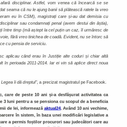
 afară disciplinar. Astfel, vom venea că încearcă se se
 dat seama că nu le ajung banii să plătească ratele la vreo
d eram eu în CSM), magistrați care și-au dat demisia cu
 disciplinar sau condamnați penal (avem destui din ăștia),
ați între timp (mă aștept la cel puțin un caz, îl urmăresc de
ă voie, fără vreo tinichea de coadă. Evident, nu se întorc să
ece cu pensia de serviciu.
c aplicau când erau în Justiție alte coduri și chiar altă
lt în perioada 2011-2014. Iar ei vin să aplice direct noua
Legea îi dă dreptul"
, a precizat magistratul pe Facebook.
, care de peste 10 ani și-a desfășurat activitatea ca
de 3 luni pentru a se pensiona cu scopul de a beneficia
mii de lei, informează
aktual24
. Având 10 ani vechime,
arcere în sistem, în baza unei modificări legislative a
care a permis foștilor procurori sau judecători care au