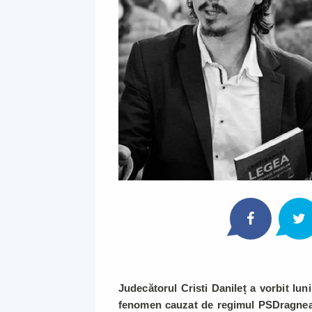
Judecătorul Cristi Danileț a vorbit lun
fenomen cauzat de regimul PSDragnea 