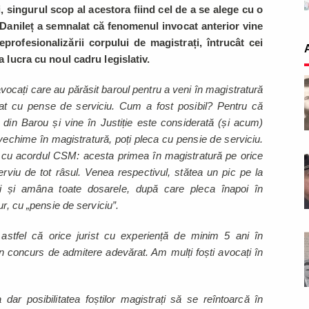
i, singurul scop al acestora fiind cel de a se alege cu o
Danileț a semnalat că fenomenul invocat anterior vine
profesionalizării corpului de magistrați, întrucât cei
 a lucra cu noul cadru legislativ.
avocați care au părăsit baroul pentru a veni în magistratură
cat cu pense de serviciu. Cum a fost posibil? Pentru că
din Barou și vine în Justiție este considerată (și acum)
vechime în magistratură, poți pleca cu pensie de serviciu.
il cu acordul CSM: acesta primea în magistratură pe orice
erviu de tot râsul. Venea respectivul, stătea un pic pe la
tii și amâna toate dosarele, după care pleca înapoi în
ur, cu „pensie de serviciu”.
 astfel că orice jurist cu experiență de minim 5 ani în
 un concurs de admitere adevărat. Am mulți foști avocați în
dar posibilitatea foștilor magistrați să se reîntoarcă în