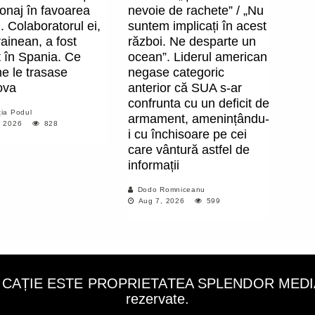
onaj în favoarea
nevoie de rachete” / „Nu
. Colaboratorul ei,
suntem implicați în acest
ainean, a fost
război. Ne desparte un
t în Spania. Ce
ocean”. Liderul american
e le trasase
negase categoric
ova
anterior că SUA s-ar
confrunta cu un deficit de
ia Podul
armament, amenințându-
, 2026
828
i cu închisoare pe cei
care vântură astfel de
informații
Dodo Romniceanu
Aug 7, 2026
599
LICAȚIE ESTE PROPRIETATEA SPLENDOR MEDIA C
rezervate.