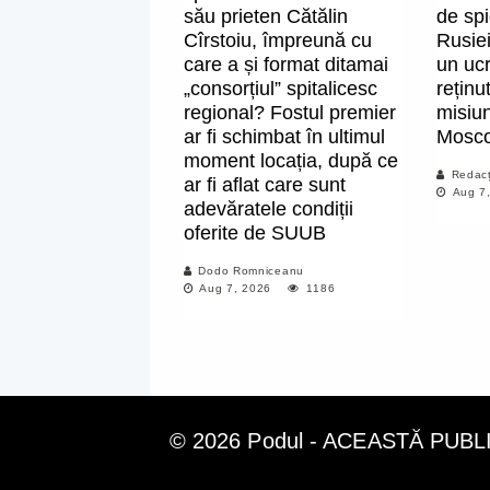
său prieten Cătălin
de spi
Cîrstoiu, împreună cu
Rusiei
care a și format ditamai
un ucr
„consorțiul” spitalicesc
reținu
regional? Fostul premier
misiun
ar fi schimbat în ultimul
Mosc
moment locația, după ce
Redacț
ar fi aflat care sunt
Aug 7
adevăratele condiții
oferite de SUUB
Dodo Romniceanu
Aug 7, 2026
1186
© 2026 Podul - ACEASTĂ PUB