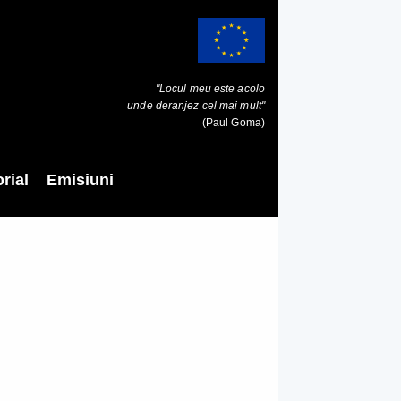
"Locul meu este acolo
unde deranjez cel mai mult"
(Paul Goma)
rial
Emisiuni