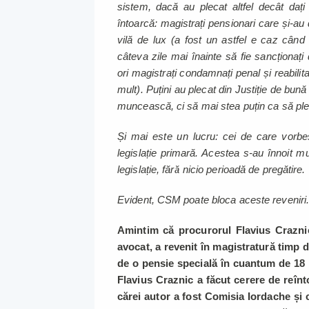
sistem, dacă au plecat altfel decât dați
întoarcă: magistrați pensionari care și-au
vilă de lux (a fost un astfel e caz cân
câteva zile mai înainte să fie sancționați
ori magistrați condamnați penal și reabilit
mult). Puțini au plecat din Justiție de bun
muncească, ci să mai stea puțin ca să pl
Și mai este un lucru: cei de care vorbes
legislație primară. Acestea s-au înnoit mu
legislație, fără nicio perioadă de pregătire.
Evident, CSM poate bloca aceste reveniri. 
Amintim că procurorul Flavius Craznic
avocat, a revenit în magistratură timp 
de o pensie specială în cuantum de 18 
Flavius Craznic a făcut cerere de reînto
cărei autor a fost Comisia Iordache și 