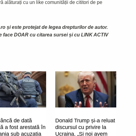
 alăturați cu un like comunității de cititori de pe
ro și este protejat de legea drepturilor de autor.
te face DOAR cu citarea sursei și cu LINK ACTIV
âncă de dată
Donald Trump și-a reluat
ă a fost arestată în
discursul cu privire la
nia sub acuzația
Ucraina. „Și noi avem