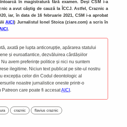
întoarcă în magistratură fără examen. Deși CSM i-a
znic a avut câștig de cauză la ÎCCJ. Astfel, Craznic a
20, iar, în data de 16 februarie 2021, CSM i-a aprobat
lii
AICI
) Jurnalistul Ionel Stoica (ziare.com) a scris în
AICI
.
ă, axată pe lupta anticorupție, apărarea statului
ene și euroatlantice, dezvăluirea cârdășiilor
 Nu avem preferințe politice și nici nu suntem
rese ilegitime. Niciun text publicat pe site-ul nostru
 cu excepția celor din Codul deontologic al
mersurile noastre jurnalistice oneste printr-o
ru Patreon care poate fi accesat
AICI
.
ura
craznic
flavius craznic