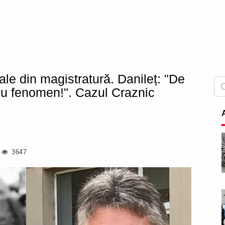
ale din magistratură. Danileț: "De
ou fenomen!". Cazul Craznic
3647