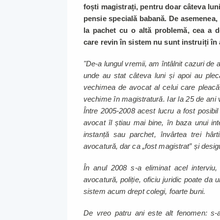
foști magistrați, pentru doar câteva lun
pensie specială babană. De asemenea, 
la pachet cu o altă problemă, cea a de
care revin în sistem nu sunt instruiți în
"De-a lungul vremii, am întâlnit cazuri de 
unde au stat câteva luni și apoi au ple
vechimea de avocat al celui care pleacă 
vechime în magistratură. Iar la 25 de ani 
Între 2005-2008 acest lucru a fost posib
avocat îl știau mai bine, în baza unui int
instanță sau parchet, învârtea trei hâr
avocatură, dar ca „fost magistrat” și desig
În anul 2008 s-a eliminat acel interviu,
avocatură, poliție, oficiu juridic poate da
sistem acum drept colegi, foarte buni.
De vreo patru ani este alt fenomen: s-a 