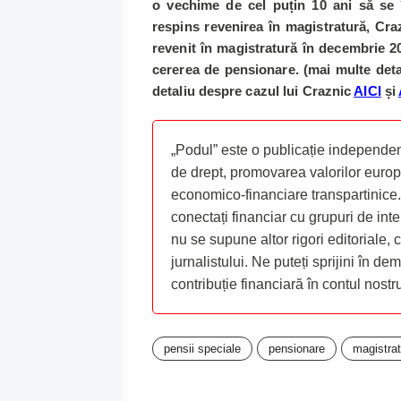
o vechime de cel puțin 10 ani să se 
respins revenirea în magistratură, Cra
revenit în magistratură în decembrie 20
cererea de pensionare. (mai multe deta
detaliu despre cazul lui Craznic
AICI
și
„Podul” este o publicație independent
de drept, promovarea valorilor europ
economico-financiare transpartinice.
conectați financiar cu grupuri de inte
nu se supune altor rigori editoriale,
jurnalistului. Ne puteți sprijini în de
contribuție financiară în contul nost
pensii speciale
pensionare
magistrat