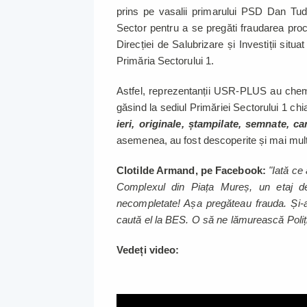
prins pe vasalii primarului PSD Dan Tud
Sector pentru a se pregăti fraudarea proc
Direcției de Salubrizare și Investiții situ
Primăria Sectorului 1.
Astfel, reprezentanții USR-PLUS au chemat
găsind la sediul Primăriei Sectorului 1 chia
ieri, originale, ștampilate, semnate, c
asemenea, au fost descoperite și mai mul
Clotilde Armand, pe Facebook:
"Iată ce 
Complexul din Piața Mureș, un etaj de
necompletate! Așa pregăteau frauda. Și-a 
caută el la BES. O să ne lămurească Poliți
Vedeți video: