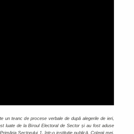
te un teanc de procese verbale de după alegerile de ieri,
st luate de la Biroul Electoral de Sector și au fost aduse
rimăria Sectorului 1, într-o instituție publică. Colegii mei,