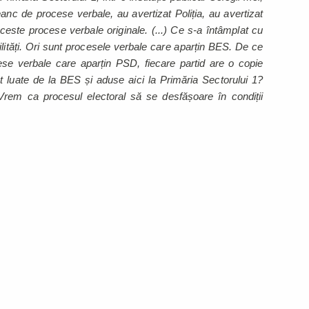
nc de procese verbale, au avertizat Poliția, au avertizat
ceste procese verbale originale. (...) Ce s-a întâmplat cu
ități. Ori sunt procesele verbale care aparțin BES. De ce
se verbale care aparțin PSD, fiecare partid are o copie
t luate de la BES și aduse aici la Primăria Sectorului 1?
. Vrem ca procesul electoral să se desfășoare în condiții