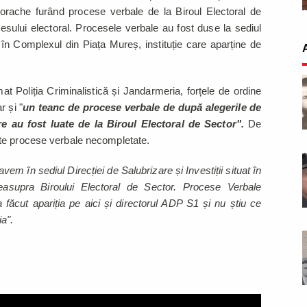
orache furând procese verbale de la Biroul Electoral de
esului electoral. Procesele verbale au fost duse la sediul
at în Complexul din Piața Mureș, instituție care aparține de
 Poliția Criminalistică și Jandarmeria, forțele de ordine
r și "
un teanc de procese verbale de după alegerile de
are au fost luate de la Biroul Electoral de Sector".
De
te procese verbale necompletate.
avem în sediul Direcției de Salubrizare și Investiții situat în
asupra Biroului Electoral de Sector. Procese Verbale
făcut apariția pe aici și directorul ADP S1 și nu știu ce
a".