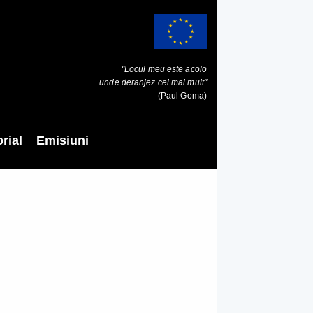
"Locul meu este acolo
unde deranjez cel mai mult"
(Paul Goma)
rial
Emisiuni