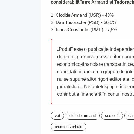
considerabilă între Armand și Tudorac
1. Clotilde Armand (USR) - 48%
2. Dan Tudorache (PSD) - 36,5%
3. Ioana Constantin (PMP) - 7,5%
„Podul” este o publicație independent
de drept, promovarea valorilor europ
economico-financiare transpartinice.
conectați financiar cu grupuri de inte
nu se supune altor rigori editoriale,
jurnalistului. Ne puteți sprijini în de
contribuție financiară în contul nost
vot
clotilde armand
sector 1
dan
procese verbale