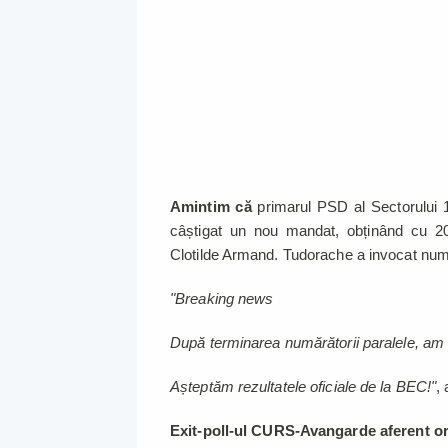
Amintim că
primarul PSD al Sectorului 
câștigat un nou mandat, obținând cu 2
Clotilde Armand. Tudorache a invocat numă
"Breaking news
După terminarea numărătorii paralele, am î
Așteptăm rezultatele oficiale de la BEC!"
,
Exit-poll-ul CURS-Avangarde aferent orei