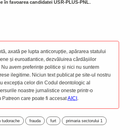
he în favoarea candidatei USR-PLUS-PNL.
ă, axată pe lupta anticorupție, apărarea statului
ene și euroatlantice, dezvăluirea cârdășiilor
 Nu avem preferințe politice și nici nu suntem
rese ilegitime. Niciun text publicat pe site-ul nostru
 cu excepția celor din Codul deontologic al
mersurile noastre jurnalistice oneste printr-o
ru Patreon care poate fi accesat
AICI
.
 tudorache
frauda
furt
primaria sectorului 1