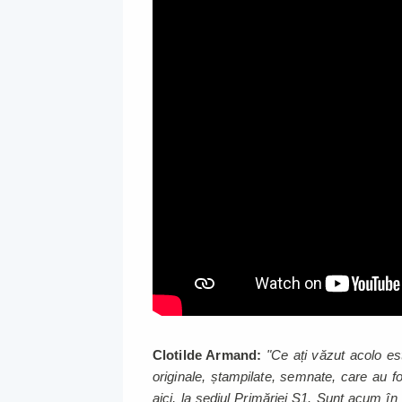
Clotilde Armand:
"Ce ați văzut acolo es
originale, ștampilate, semnate, care au fo
aici, la sediul Primăriei S1. Sunt acum în P