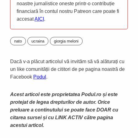
noastre jurnalistice oneste printr-o contribuție
financiară în contul nostru Patreon care poate fi
accesat
AICI
.
nato
ucraina
giorgia meloni
Dacă v-a plăcut articolul vă invităm să vă alăturați cu
un like comunității de cititori de pe pagina noastră de
Facebook
Podul
.
Acest articol este proprietatea Podul.ro și este
protejat de legea drepturilor de autor. Orice
preluare a continutului se poate face DOAR cu
citarea sursei și cu LINK ACTIV către pagina
acestui articol.