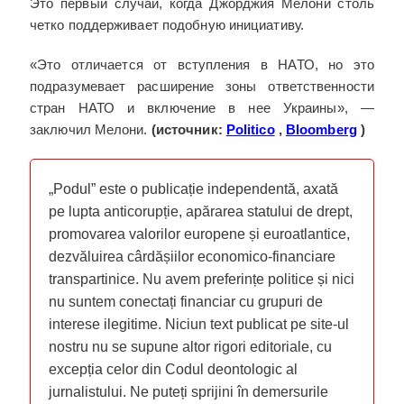
Это первый случай, когда Джорджия Мелони столь
четко поддерживает подобную инициативу.
«Это отличается от вступления в НАТО, но это
подразумевает расширение зоны ответственности
стран НАТО и включение в нее Украины», —
заключил Мелони.
(источник:
Politico
,
Bloomberg
)
„Podul” este o publicație independentă, axată
pe lupta anticorupție, apărarea statului de drept,
promovarea valorilor europene și euroatlantice,
dezvăluirea cârdășiilor economico-financiare
transpartinice. Nu avem preferințe politice și nici
nu suntem conectați financiar cu grupuri de
interese ilegitime. Niciun text publicat pe site-ul
nostru nu se supune altor rigori editoriale, cu
excepția celor din Codul deontologic al
jurnalistului. Ne puteți sprijini în demersurile