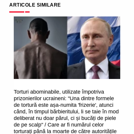
ARTICOLE SIMILARE
Torturi abominabile, utilizate împotriva
De
prizonierilor ucraineni: "Una dintre formele
de tortură este așa-numita 'frizerie', atunci
când, în timpul bărbieritului, li se taie în mod
deliberat nu doar părul, ci și bucăți de piele
de pe scalp" / Care ar fi numărul celor
torturați până la moarte de către autoritățile